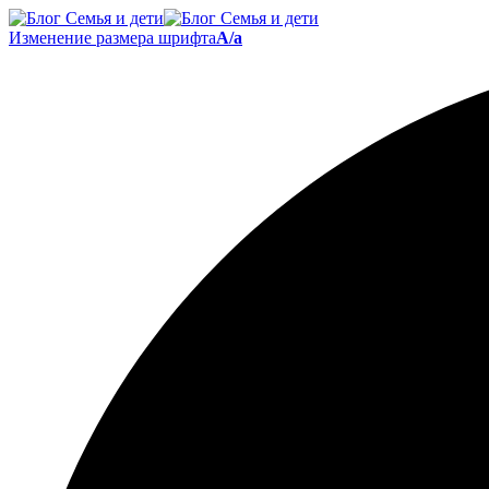
Изменение размера шрифта
A/a