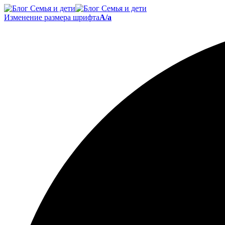
Изменение размера шрифта
A/a