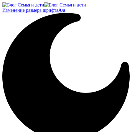
Изменение размера шрифта
A/a